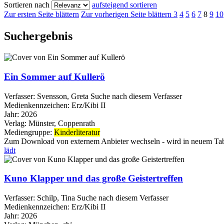
Sortieren nach
aufsteigend sortieren
Zur ersten Seite blättern
Zur vorherigen Seite blättern
3
4
5
6
7
8
9
10
Suchergebnis
Ein Sommer auf Kullerö
Verfasser:
Svensson, Greta
Suche nach diesem Verfasser
Medienkennzeichen:
Erz/Kibi II
Jahr:
2026
Verlag:
Münster, Coppenrath
Mediengruppe:
Kinderliteratur
Zum Download von externem Anbieter wechseln - wird in neuem Tab
lädt
Kuno Klapper und das große Geistertreffen
Verfasser:
Schilp, Tina
Suche nach diesem Verfasser
Medienkennzeichen:
Erz/Kibi II
Jahr:
2026