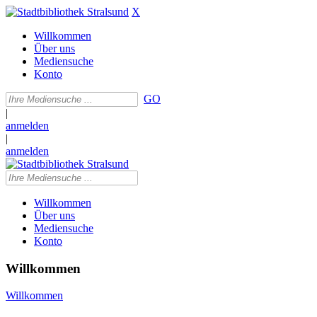
X
Willkommen
Über uns
Mediensuche
Konto
GO
|
anmelden
|
anmelden
Willkommen
Über uns
Mediensuche
Konto
Willkommen
Willkommen