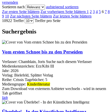
versenden
Sortieren nach
aufsteigend sortieren
Zur ersten Seite blättern
Zur vorherigen Seite blättern
1
2
3
4
5
6
7
8
9
10
Zur nächsten Seite blättern
Zur letzten Seite blättern
10922 Treffer
Treffer pro Seite
Suchergebnis
Vom ersten Schnee bis zu den Perseiden
Verfasser:
Chamblain, Joris
Suche nach diesem Verfasser
Medienkennzeichen:
Erz/Kibi III
Jahr:
2026
Verlag:
Bielefeld, Splitter Verlag
Reihe:
Crissis Tagebücher; 5
Mediengruppe:
Kinderliteratur
Zum Download von externem Anbieter wechseln - wird in neuem
Tab geöffnet
lädt
Überlebe! - In der Künstlichen Intelligenz