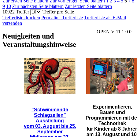
Zur ersten Seite blättern
Zur vorherigen Seite blättern
1
2
3
4
5
6
7
8
9
10
Zur nächsten Seite blättern
Zur letzten Seite blättern
10922 Treffer
Treffer pro Seite
Trefferliste drucken
Permalink Trefferliste
Trefferliste als E-Mail
versenden
OPEN V 11.1.0.0
Neuigkeiten und
Veranstaltungshinweise
Experimentieren,
"Schwimmende
Bauen und
Schlagzeilen"
Programmieren mit de
Ausstellung
Technothek
vom 03. August bis 25.
für Kinder ab 8 Jahre
September
am 13. August und 10