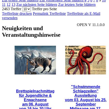
Zur ersten Seite blättern
Zur vorherigen Seite blättern
4
5
6
7
8
9
10
11
12
13
Zur nächsten Seite blättern
Zur letzten Seite blättern
2463 Treffer
Treffer pro Seite
Trefferliste drucken
Permalink Trefferliste
Trefferliste als E-Mail
versenden
OPEN V 11.1.0.0
Neuigkeiten und
Veranstaltungshinweise
"Schwimmende
Brettspielnachmittag
Schlagzeilen"
für Jugendliche &
Ausstellung
Erwachsene
vom 03. August bis 25.
am 06. August
September
von 16 bis 20 Uhr
Midissage am 27.