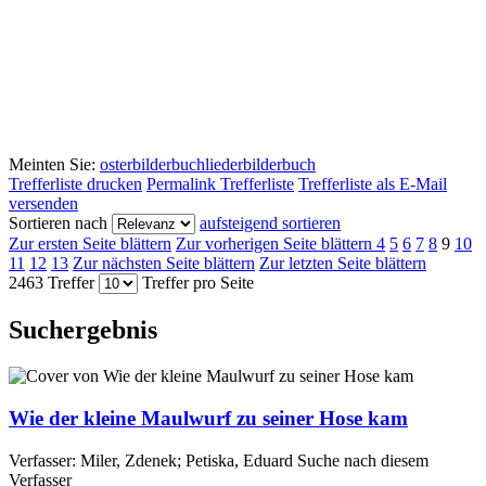
Meinten Sie:
osterbilderbuch
liederbilderbuch
Trefferliste drucken
Permalink Trefferliste
Trefferliste als E-Mail
versenden
Sortieren nach
aufsteigend sortieren
Zur ersten Seite blättern
Zur vorherigen Seite blättern
4
5
6
7
8
9
10
11
12
13
Zur nächsten Seite blättern
Zur letzten Seite blättern
2463 Treffer
Treffer pro Seite
Suchergebnis
Wie der kleine Maulwurf zu seiner Hose kam
Verfasser:
Miler, Zdenek
;
Petiska, Eduard
Suche nach diesem
Verfasser