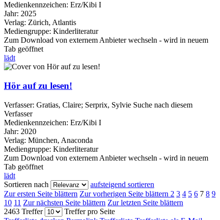
Medienkennzeichen:
Erz/Kibi I
Jahr:
2025
Verlag:
Zürich, Atlantis
Mediengruppe:
Kinderliteratur
Zum Download von externem Anbieter wechseln - wird in neuem
Tab geöffnet
lädt
Hör auf zu lesen!
Verfasser:
Gratias, Claire
;
Serprix, Sylvie
Suche nach diesem
Verfasser
Medienkennzeichen:
Erz/Kibi I
Jahr:
2020
Verlag:
München, Anaconda
Mediengruppe:
Kinderliteratur
Zum Download von externem Anbieter wechseln - wird in neuem
Tab geöffnet
lädt
Sortieren nach
aufsteigend sortieren
Zur ersten Seite blättern
Zur vorherigen Seite blättern
2
3
4
5
6
7
8
9
10
11
Zur nächsten Seite blättern
Zur letzten Seite blättern
2463 Treffer
Treffer pro Seite