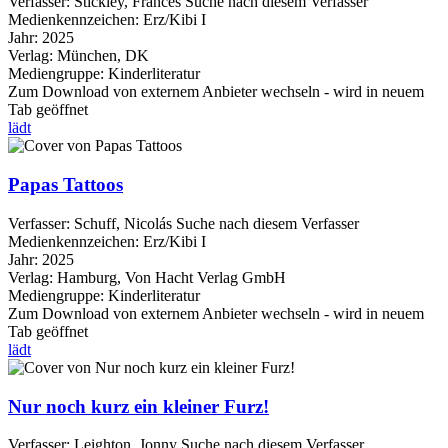
Verfasser:
Stickley, Frances
Suche nach diesem Verfasser
Medienkennzeichen:
Erz/Kibi I
Jahr:
2025
Verlag:
München, DK
Mediengruppe:
Kinderliteratur
Zum Download von externem Anbieter wechseln - wird in neuem
Tab geöffnet
lädt
Papas Tattoos
Verfasser:
Schuff, Nicolás
Suche nach diesem Verfasser
Medienkennzeichen:
Erz/Kibi I
Jahr:
2025
Verlag:
Hamburg, Von Hacht Verlag GmbH
Mediengruppe:
Kinderliteratur
Zum Download von externem Anbieter wechseln - wird in neuem
Tab geöffnet
lädt
Nur noch kurz ein kleiner Furz!
Verfasser:
Leighton, Jonny
Suche nach diesem Verfasser