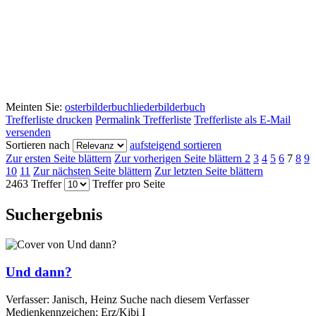
Meinten Sie:
osterbilderbuch
liederbilderbuch
Trefferliste drucken
Permalink Trefferliste
Trefferliste als E-Mail
versenden
Sortieren nach
aufsteigend sortieren
Zur ersten Seite blättern
Zur vorherigen Seite blättern
2
3
4
5
6
7
8
9
10
11
Zur nächsten Seite blättern
Zur letzten Seite blättern
2463 Treffer
Treffer pro Seite
Suchergebnis
Und dann?
Verfasser:
Janisch, Heinz
Suche nach diesem Verfasser
Medienkennzeichen:
Erz/Kibi I