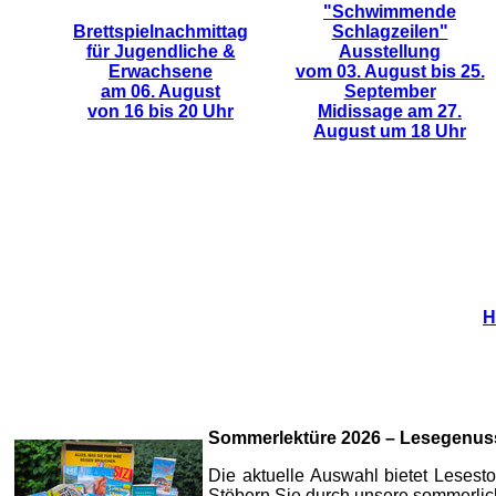
"Schwimmende
Brettspielnachmittag
Schlagzeilen"
für Jugendliche &
Ausstellung
Erwachsene
vom 03. August bis 25.
am 06. August
September
von 16 bis 20 Uhr
Midissage am 27.
August um 18 Uhr
H
Sommerlektüre 2026 – Lesegenuss 
Die aktuelle Auswahl bietet Leses
Stöbern Sie durch unsere sommerli