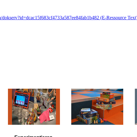
-bin/dokserv?id=dcac15f683cf4733a587ee84fab1b482 (E-Ressource Text