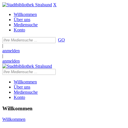
X
Willkommen
Über uns
Mediensuche
Konto
GO
|
anmelden
|
anmelden
Willkommen
Über uns
Mediensuche
Konto
Willkommen
Willkommen