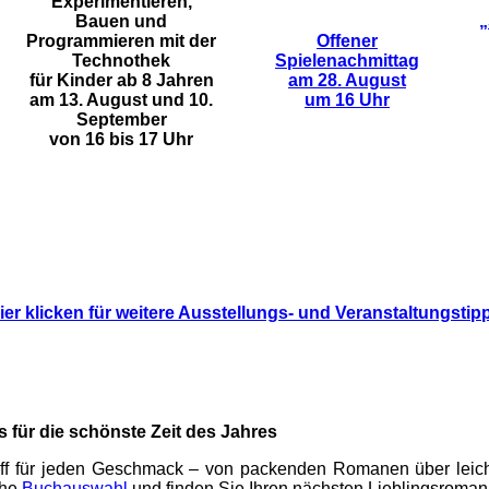
Experimentieren,
Bauen und
„
Programmieren mit der
Offener
Technothek
Spielenachmittag
für Kinder ab 8 Jahren
am 28. August
am 13. August und 10.
um 16 Uhr
September
von 16 bis 17 Uhr
ier klicken für weitere Ausstellungs- und Veranstaltungstip
für die schönste Zeit des Jahres
toff für jeden Geschmack – von packenden Romanen über leich
che
Buchauswahl
und finden Sie Ihren nächsten Lieblingsroman