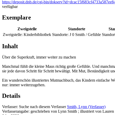
https://deposit.dnb.de/cgi-bin/dokserv?id=dcac15f683cf4733a587ee8
verfügbar
Exemplare
Zweigstelle
Standorte
Sta
Zweigstelle:
Kinderbibliothek
Standorte:
J 0 Smith / Gefühle
Standort
Inhalt
Über die Superkraft, immer weiter zu machen
Manchmal fühlt die kleine Maus richtig große Gefühle. Und manchmal
sie jede davon Schritt für Schritt bewältigt. Mit Mut, Beständigkeit 
Ein wunderschön illustriertes Mutmachbuch, das Kindern einfache Werk
nur: immer weiterzugehen.
Details
Verfasser:
Suche nach diesem Verfasser
Smith, Lynn (Verfasser)
Verfasserangabe:
geschrieben von Lynn Smith ; illustriert von Lauren 