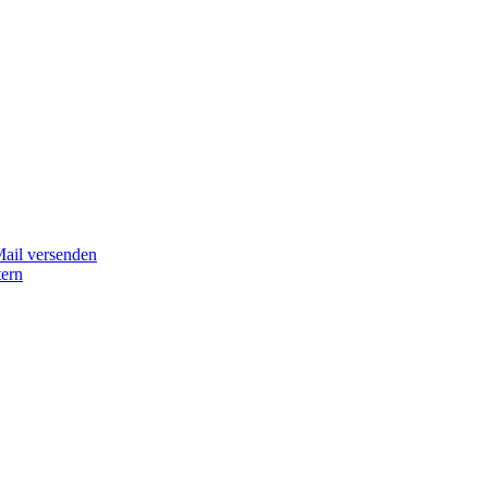
Mail versenden
tern