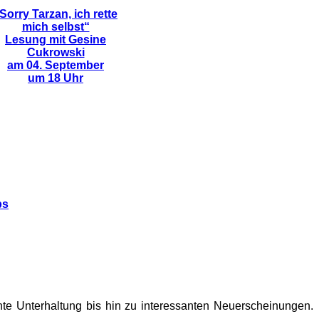
Sorry Tarzan, ich rette
mich selbst“
Lesung mit Gesine
Cukrowski
am 04. September
um 18 Uhr
ps
te Unterhaltung bis hin zu interessanten Neuerscheinungen.
.