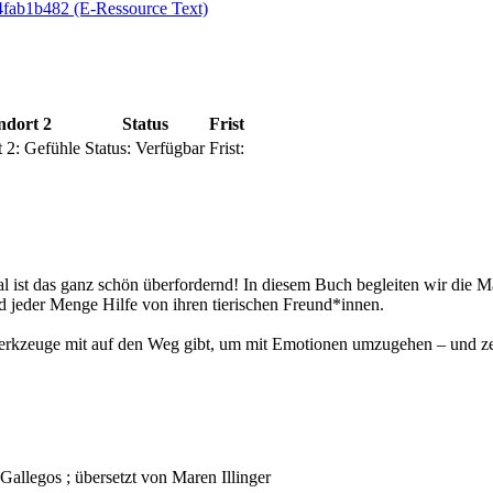
4fab1b482 (E-Ressource Text)
ndort 2
Status
Frist
 2:
Gefühle
Status:
Verfügbar
Frist:
 ist das ganz schön überfordernd! In diesem Buch begleiten wir die M
und jeder Menge Hilfe von ihren tierischen Freund*innen.
zeuge mit auf den Weg gibt, um mit Emotionen umzugehen – und zeigt, d
Gallegos ; übersetzt von Maren Illinger