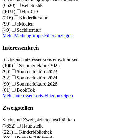
(6520)
Belletristik
(1031)
Hör-CD
(216)
Kinderliteratur
(99)
eMedien
(49)
Sachliteratur
Mehr Mediengruppe-Filter anzeigen
Interessenkreis
Suche auf Interessenkreis einschränken
(100)
Sommerlektüre 2025
(99)
Sommerlektüre 2023
(92)
Sommerlektüre 2024
(90)
Sommerlektüre 2026
(81)
BookTok
Mehr Interessenkreis-Filter anzeigen
Zweigstellen
Suche auf Zweigstellen einschränken
(7652)
Hauptstelle
(221)
Kinderbibliothek