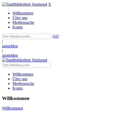
X
Willkommen
Über uns
Mediensuche
Konto
GO
|
anmelden
|
anmelden
Willkommen
Über uns
Mediensuche
Konto
Willkommen
Willkommen