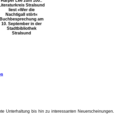
Harper Lee zum 100.:
Literaturkreis Stralsund
liest »Wer die
Nachtigall stört«
Buchbesprechung am
10. September in der
Stadtbibliothek
Stralsund
ps
te Unterhaltung bis hin zu interessanten Neuerscheinungen.
.