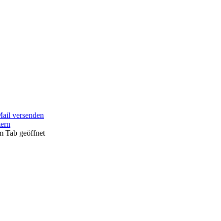
Mail versenden
tern
m Tab geöffnet