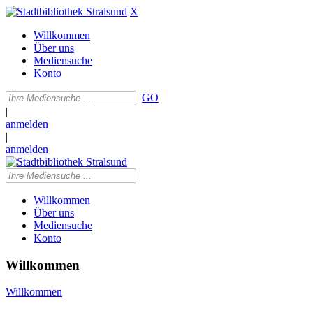
X
Willkommen
Über uns
Mediensuche
Konto
GO
|
anmelden
|
anmelden
Willkommen
Über uns
Mediensuche
Konto
Willkommen
Willkommen