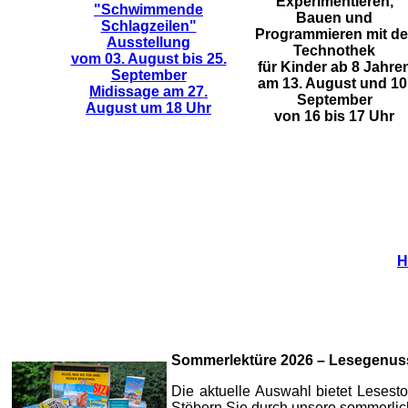
Experimentieren,
"Schwimmende
Bauen und
Schlagzeilen"
Programmieren mit de
Ausstellung
Technothek
vom 03. August bis 25.
für Kinder ab 8 Jahre
September
am 13. August und 10
Midissage am 27.
September
August um 18 Uhr
von 16 bis 17 Uhr
H
Sommerlektüre 2026 – Lesegenuss 
Die aktuelle Auswahl bietet Leses
Stöbern Sie durch unsere sommerli