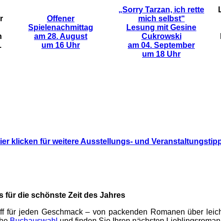
„Sorry Tarzan, ich rette
r
Offener
mich selbst“
Spielenachmittag
Lesung mit Gesine
n
am 28. August
Cukrowski
.
um 16 Uhr
am 04. September
um 18 Uhr
ier klicken für weitere Ausstellungs- und Veranstaltungstip
für die schönste Zeit des Jahres
toff für jeden Geschmack – von packenden Romanen über leich
che
Buchauswahl
und finden Sie Ihren nächsten Lieblingsroman